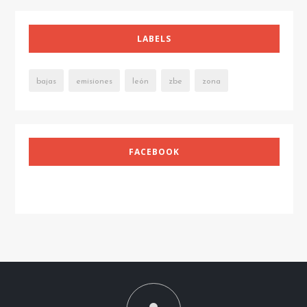
LABELS
bajas
emisiones
león
zbe
zona
FACEBOOK