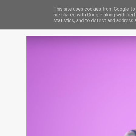
USUARIOS VMP
This site uses cookies from Google to d
LEÓN
are shared with Google along with perf
statistics, and to detect and address 