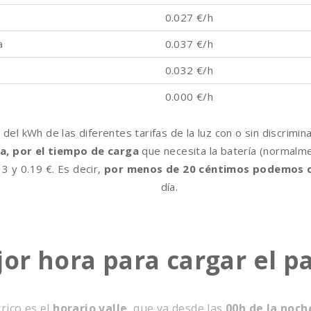
e
0.027 €/h
a
0.037 €/h
0.032 €/h
0.000 €/h
 del kWh de las diferentes
tarifas de la luz con o sin discrimin
ra, por el tiempo de carga
que necesita la batería (normal
13 y 0.19 €. Es decir,
por menos de 20 céntimos podemos c
día.
jor hora para cargar el p
rico es el
horario valle
, que va desde las
00h de la noch