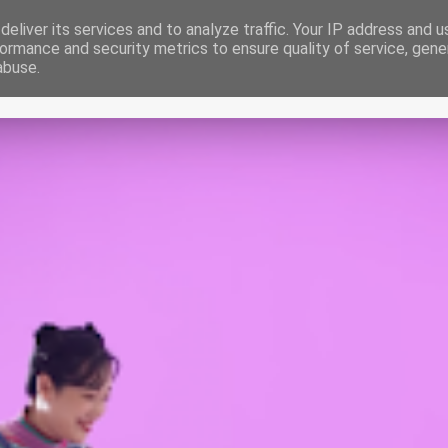
eliver its services and to analyze traffic. Your IP address and 
INICIO
SOBRE NOSOTROS
ACCESO A MI DGT
INFORM
ormance and security metrics to ensure quality of service, gen
abuse.