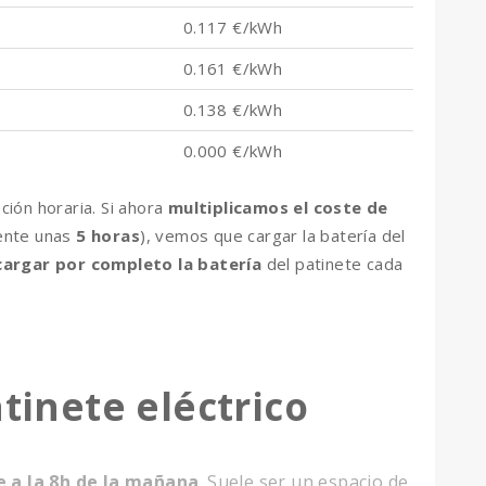
0.117 €/kWh
0.161 €/kWh
0.138 €/kWh
0.000 €/kWh
ación horaria
. Si ahora
multiplicamos el coste de
mente unas
5 horas
), vemos que cargar la batería del
argar por completo la batería
del patinete cada
atinete eléctrico
e a la 8h de la mañana
. Suele ser un espacio de