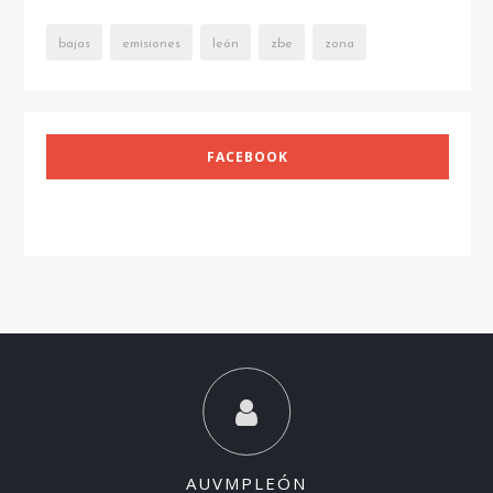
bajas
emisiones
león
zbe
zona
FACEBOOK
AUVMPLEÓN