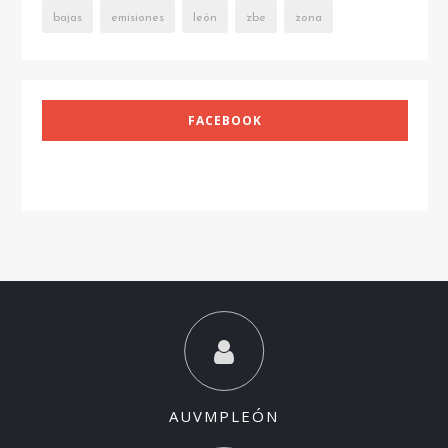
bajas
emisiones
león
zbe
zona
FACEBOOK
AUVMPLEÓN